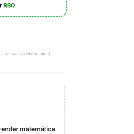
r
R$0
 Didáticas de Matemática)
prender matemática