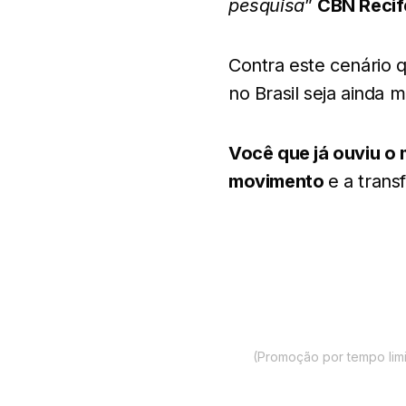
pesquisa
”
CBN Recif
Contra este cenário
no Brasil seja ainda m
Você que já ouviu o
movimento
e a trans
(Promoção por tempo limi