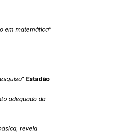
do em matemática
”
pesquisa
”
Estadão
nto adequado da
ásica, revela