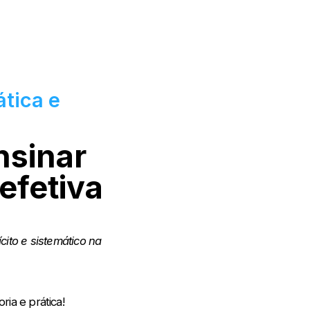
tica e
nsinar
efetiva
ito e sistemático na
ria e prática!