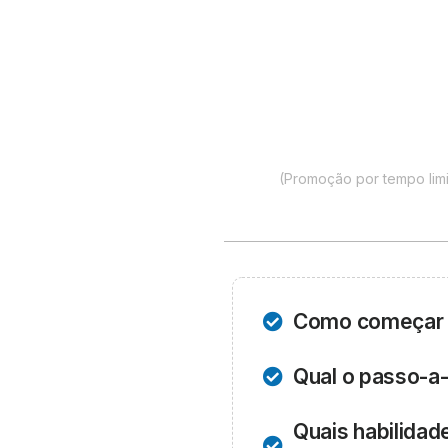
(Promoção por tempo limi
Como começar a
Qual o passo-a-
Quais habilida