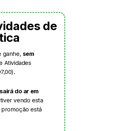
ividades de
ica
 e ganhe,
sem
de Atividades
7,00).
 sairá do ar em
tiver vendo esta
 a promoção está