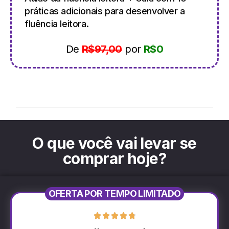
práticas adicionais para desenvolver a
fluência leitora.
De
R$97,00
por
R$0
O que você vai levar se
comprar hoje?
OFERTA POR TEMPO LIMITADO




