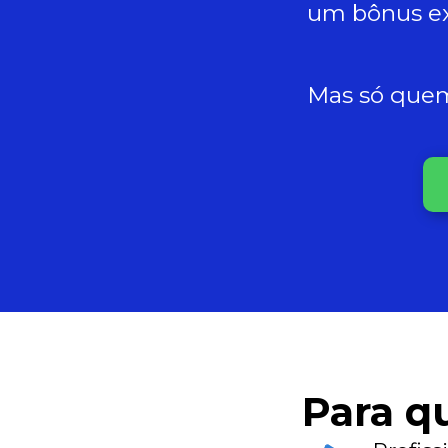
um bônus ex
Mas só quem 
Para q