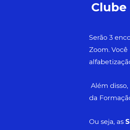
Clube 
Serão 3 enco
Zoom. Você p
alfabetizaçã
Além disso,
da Formação
Ou seja, as
S