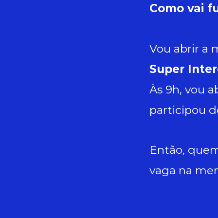
Como vai f
Vou abrir a
Super Inte
Às 9h, vou a
participou 
Então, quem
vaga na men