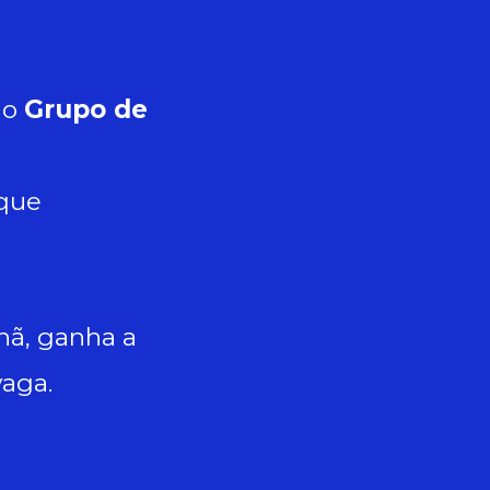
 o
Grupo de
 que
hã, ganha a
vaga.