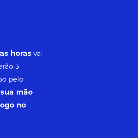
ras horas
vai
erão 3
po pelo
 sua mão
logo no