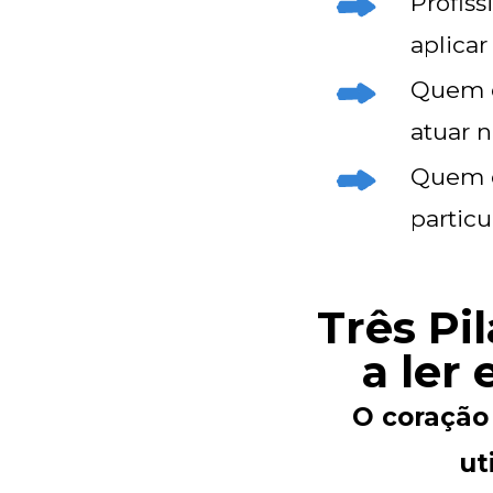
Profis
aplicar
Quem q
atuar n
Quem q
particu
Três Pi
a ler 
O coração
ut