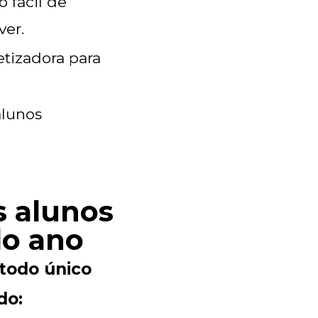
 fácil de
ver.
tizadora para
alunos
s alunos
 do ano
todo único
do: