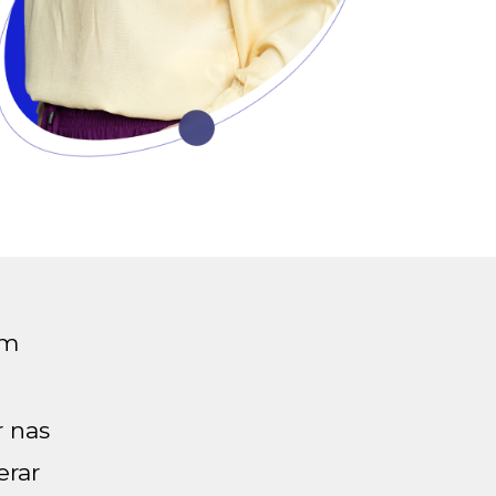
om
r nas
erar