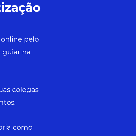
tização
 online pelo
 guiar na
suas colegas
ntos.
oria como