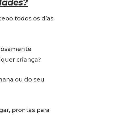
idades?
ebo todos os dias
dadosamente
lquer criança?
emana ou do seu
ar, prontas para