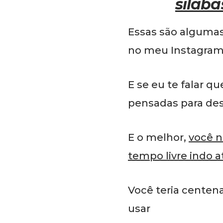
sílaba
Essas são algumas
no meu Instagra
E se eu te falar 
pensadas para des
E o melhor,
você n
tempo livre indo a
Você teria centen
usar