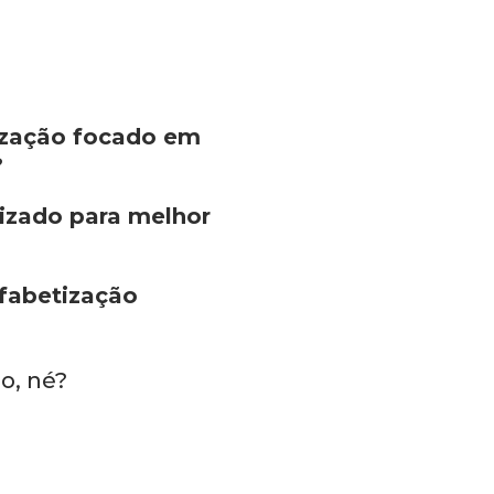
tização focado em
?
nizado para melhor
lfabetização
ho, né?